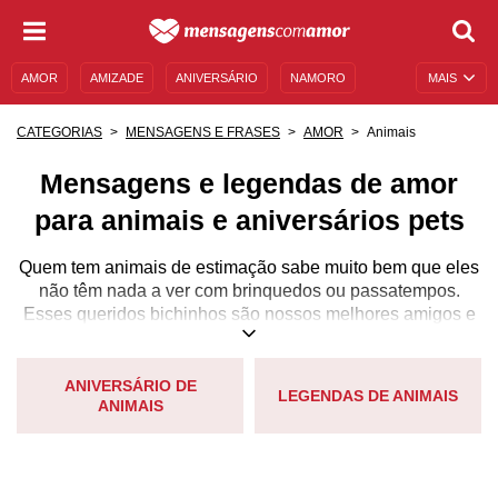
AMOR
AMIZADE
ANIVERSÁRIO
NAMORO
MAIS
SENTIMENTOS
LEGENDAS
DATAS ESPECIAIS
Animais
CATEGORIAS
MENSAGENS E FRASES
AMOR
UNIVERSO FEMININO
AUTOAJUDA
DESCULPAS
Mensagens e legendas de amor
MENSAGENS E FRASES
MENSAGENS DE ANIVERSÁRIO
para animais e aniversários pets
ENTRETENIMENTO
FAMOSOS
BÍBLIA
Quem tem animais de estimação sabe muito bem que eles
não têm nada a ver com brinquedos ou passatempos.
Esses queridos bichinhos são nossos melhores amigos e
parte essencial das nossas famílias! É muito bom ter um
desses companheiros em nossas vidas.
ANIVERSÁRIO DE
LEGENDAS DE ANIMAIS
ANIMAIS
O amor deles é incondicional e sua presença cria as mais
emocionantes lembranças que ficam guardadas em
nossos corações para sempre. Se tem algo na vida do
qual nunca podemos duvidar, é o carinho e o cuidado que