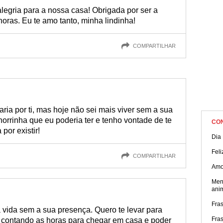
legria para a nossa casa! Obrigada por ser a
oras. Eu te amo tanto, minha lindinha!
COMPARTILHAR
ia por ti, mas hoje não sei mais viver sem a sua
rrinha que eu poderia ter e tenho vontade de te
CO
por existir!
Dia
Feli
COMPARTILHAR
Amo
Men
ani
Fra
 vida sem a sua presença. Quero te levar para
Fra
o contando as horas para chegar em casa e poder