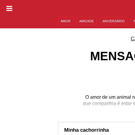
AMOR
AMIZADE
ANIVERSÁRIO
DESCULPAS
MENSAGENS E FRASES
C
MENSA
O amor de um animal no
que companhia é estar s
o der será
Minha cachorrinha