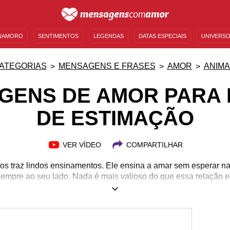
NAMORO
SENTIMENTOS
LEGENDAS
DATAS ESPECIAIS
UNIVERSO
MENSAGENS DE ANIVERSÁRIO
ENTRETENIMENTO
FAMOSOS
BÍBLIA
ATEGORIAS
MENSAGENS E FRASES
AMOR
ANIMA
GENS DE AMOR PARA 
DE ESTIMAÇÃO
VER VÍDEO
COMPARTILHAR
s traz lindos ensinamentos. Ele ensina a amar sem esperar na
empre ao seu lado. Nada é mais valioso do que essa relação e
 o suficiente para deixa-lo feliz. Esse é o maior presente que vo