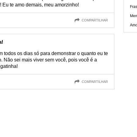
fa! Eu te amo demais, meu amorzinho!
Fra
Men
COMPARTILHAR
Amo
a!
m todos os dias só para demonstrar o quanto eu te
o. Não sei mais viver sem você, pois você é a
gatinha!
COMPARTILHAR