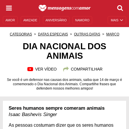
AMOR
AMIZADE
ANIVERSÁRIO
NAMORO
MAIS
SENTIMENTOS
LEGENDAS
DATAS ESPECIAIS
CATEGORIAS
DATAS ESPECIAIS
OUTRAS DATAS
MARÇO
UNIVERSO FEMININO
AUTOAJUDA
DESCULPAS
DIA NACIONAL DOS
ANIMAIS
MENSAGENS E FRASES
MENSAGENS DE ANIVERSÁRIO
ENTRETENIMENTO
FAMOSOS
BÍBLIA
VER VÍDEO
COMPARTILHAR
Se você é um defensor nas causas dos animais, saiba que 14 de março é
comemorado o Dia Nacional dos Animais. Compartilhe frases que
defendem nossos melhores amigos!
Seres humanos sempre comeram animais
Isaac Bashevis Singer
As pessoas costumam dizer que os seres humanos