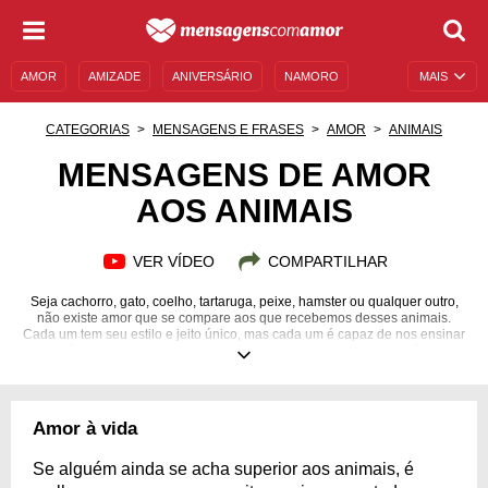
AMOR
AMIZADE
ANIVERSÁRIO
NAMORO
MAIS
SENTIMENTOS
LEGENDAS
DATAS ESPECIAIS
CATEGORIAS
MENSAGENS E FRASES
AMOR
ANIMAIS
UNIVERSO FEMININO
AUTOAJUDA
DESCULPAS
MENSAGENS DE AMOR
AOS ANIMAIS
MENSAGENS E FRASES
MENSAGENS DE ANIVERSÁRIO
ENTRETENIMENTO
FAMOSOS
BÍBLIA
VER VÍDEO
COMPARTILHAR
Seja cachorro, gato, coelho, tartaruga, peixe, hamster ou qualquer outro,
não existe amor que se compare aos que recebemos desses animais.
Cada um tem seu estilo e jeito único, mas cada um é capaz de nos ensinar
uma lição de vida diferente, fazendo-nos humanos melhores por tê-los em
nossas vidas.
Amor à vida
Se alguém ainda se acha superior aos animais, é