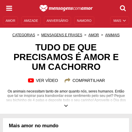
AMOR
AMIZADE
ANIVERSÁRIO
NAMORO
MAIS
SENTIMENTOS
LEGENDAS
DATAS ESPECIAIS
CATEGORIAS
MENSAGENS E FRASES
AMOR
ANIMAIS
UNIVERSO FEMININO
AUTOAJUDA
DESCULPAS
TUDO DE QUE
PRECISAMOS É AMOR E
MENSAGENS E FRASES
MENSAGENS DE ANIVERSÁRIO
UM CACHORRO
ENTRETENIMENTO
FAMOSOS
BÍBLIA
VER VÍDEO
COMPARTILHAR
Os animais necessitam tanto de amor quanto nós, seres humanos. Então
que tal se inspirar para transbordar esse sentimento pelo seu pet? Pegue
seu bichinho de 4 patas e deposite todo o seu carinho! Aproveite o Dia dos
Animais, em 4 de outubro, para comemorar!
Mais amor no mundo