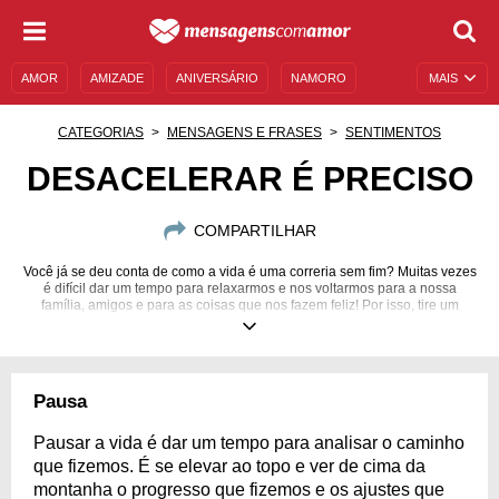
AMOR
AMIZADE
ANIVERSÁRIO
NAMORO
MAIS
SENTIMENTOS
LEGENDAS
DATAS ESPECIAIS
CATEGORIAS
MENSAGENS E FRASES
SENTIMENTOS
UNIVERSO FEMININO
AUTOAJUDA
DESCULPAS
DESACELERAR É PRECISO
MENSAGENS E FRASES
MENSAGENS DE ANIVERSÁRIO
COMPARTILHAR
ENTRETENIMENTO
FAMOSOS
BÍBLIA
Você já se deu conta de como a vida é uma correria sem fim? Muitas vezes
é difícil dar um tempo para relaxarmos e nos voltarmos para a nossa
família, amigos e para as coisas que nos fazem feliz! Por isso, tire um
tempo hoje para ler essas mensagens e revigore-se tirando um tempo
para você!
Pausa
Pausar a vida é dar um tempo para analisar o caminho
que fizemos. É se elevar ao topo e ver de cima da
montanha o progresso que fizemos e os ajustes que