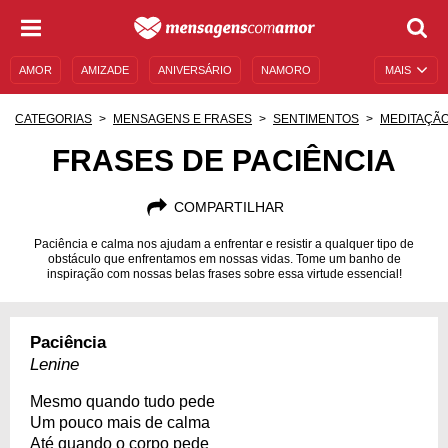
AMOR
AMIZADE
ANIVERSÁRIO
NAMORO
MAIS
SENTIMENTOS
LEGENDAS
DATAS ESPECIAIS
CATEGORIAS
MENSAGENS E FRASES
SENTIMENTOS
MEDITAÇÃ
UNIVERSO FEMININO
AUTOAJUDA
DESCULPAS
FRASES DE PACIÊNCIA
MENSAGENS E FRASES
MENSAGENS DE ANIVERSÁRIO
COMPARTILHAR
ENTRETENIMENTO
FAMOSOS
BÍBLIA
Paciência e calma nos ajudam a enfrentar e resistir a qualquer tipo de
obstáculo que enfrentamos em nossas vidas. Tome um banho de
inspiração com nossas belas frases sobre essa virtude essencial!
Paciência
Lenine
Mesmo quando tudo pede
Um pouco mais de calma
Até quando o corpo pede