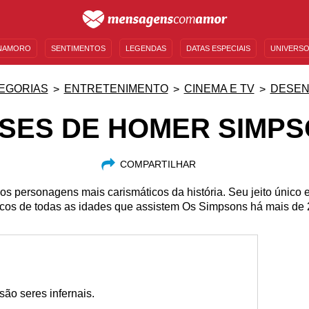
NAMORO
SENTIMENTOS
LEGENDAS
DATAS ESPECIAIS
UNIVERSO
MENSAGENS DE ANIVERSÁRIO
ENTRETENIMENTO
FAMOSOS
BÍBLIA
EGORIAS
ENTRETENIMENTO
CINEMA E TV
DESE
SES DE HOMER SIMPS
COMPARTILHAR
 personagens mais carismáticos da história. Seu jeito único e 
icos de todas as idades que assistem Os Simpsons há mais de 
ão seres infernais.