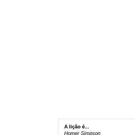
A lição é...
Homer Simpson