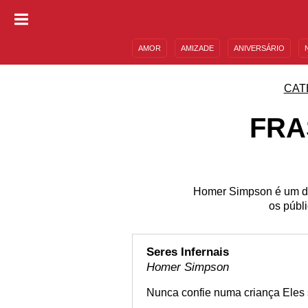
AMOR
AMIZADE
ANIVERSÁRIO
DESCULPAS
MENSAGENS E FRASES
CAT
FRA
Homer Simpson é um dos
os públ
Seres Infernais
Homer Simpson
Nunca confie numa criança Eles s