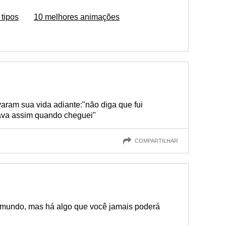
 tipos
10 melhores animações
varam sua vida adiante:"não diga que fui
tava assim quando cheguei"
COMPARTILHAR
o mundo, mas há algo que você jamais poderá