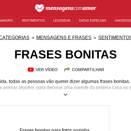
NAMORO
SENTIMENTOS
LEGENDAS
DATAS ESPECIAIS
UNIVERSO
MENSAGENS DE ANIVERSÁRIO
ENTRETENIMENTO
FAMOSOS
BÍBLIA
CATEGORIAS
MENSAGENS E FRASES
SENTIMENTO
FRASES BONITAS
VER VÍDEO
COMPARTILHAR
a, todas as pessoas vão querer dizer algumas frases bonitas.
a animar alguém, para decorar uma parede da própria casa ou 
 as palavras são importantes aliadas. Se você já chegou a esse
ns pensamentos, não há motivo para pânico. Para que você cont
armonia, preparamos as melhores frases bonitas para você comp
inda consolar uma pessoa importante por algum problema. Apro
transforme!
Frases bonitas para fotos sozinha