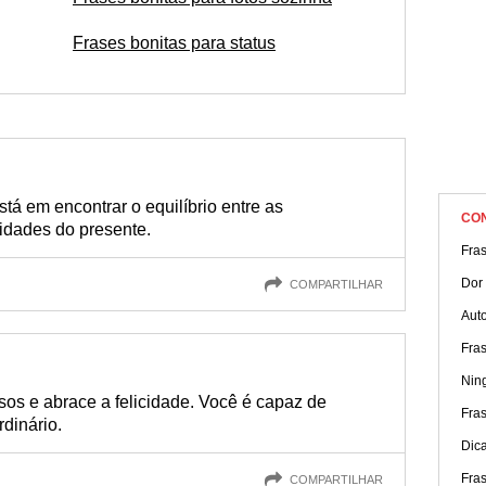
Frases bonitas para status
tá em encontrar o equilíbrio entre as
CO
cidades do presente.
Fras
Dor
COMPARTILHAR
Aut
Fra
Nin
sos e abrace a felicidade. Você é capaz de
Fras
rdinário.
Dic
Fra
COMPARTILHAR