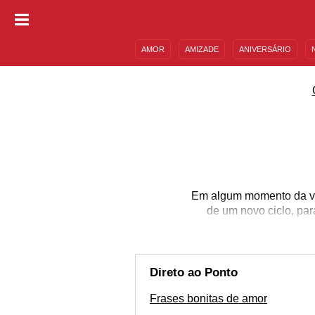
AMOR
AMIZADE
ANIVERSÁRIO
DESCULPAS
MENSAGENS E FRASES
Em algum momento da vid
de um novo ciclo, par
sociais, por exemplo,
traduzir os seus bo
positividade, amor e h
motivar a cada dia ou a
Direto ao Ponto
Frases bonitas de amor