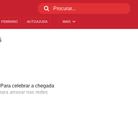
 FEMININO
AUTOAJUDA
MAIS
S
 Para celebrar a chegada
para arrasar nas redes
 ponto e não sabe como
inue sentindo apenas
artilhar com alguém, se
veite esse conteúdo e se