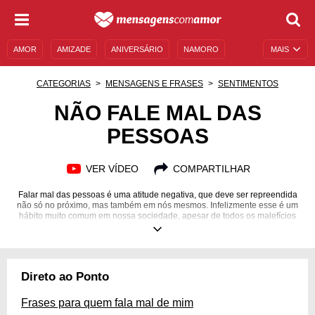
AMOR
AMIZADE
ANIVERSÁRIO
NAMORO
MAIS
SENTIMENTOS
LEGENDAS
DATAS ESPECIAIS
CATEGORIAS
MENSAGENS E FRASES
SENTIMENTOS
UNIVERSO FEMININO
AUTOAJUDA
DESCULPAS
NÃO FALE MAL DAS
PESSOAS
MENSAGENS E FRASES
MENSAGENS DE ANIVERSÁRIO
ENTRETENIMENTO
FAMOSOS
BÍBLIA
VER VÍDEO
COMPARTILHAR
Falar mal das pessoas é uma atitude negativa, que deve ser repreendida
não só no próximo, mas também em nós mesmos. Infelizmente esse é um
hábito muito comum em nossa sociedade, apesar de todos os malefícios
que ele traz, tanto para quem fala quanto para quem é o alvo da fofoca. Se
você pode falar bem das pessoas e ser gentil, por que gastar suas
energias fazendo o contrário? Seja o tipo de pessoa que incentiva e
levanta quem está ao seu lado. Pode ter certeza de que o mundo devolve
toda a energia que emanamos. Reflita sobre esse hábito ruim com nossas
Direto ao Ponto
mensagens e não fale mal das pessoas! As consequências desse ato
podem ser devastadoras.
Frases para quem fala mal de mim