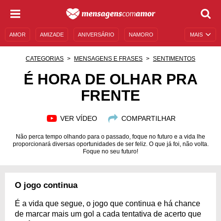
AMOR
AMIZADE
ANIVERSÁRIO
NAMORO
MAIS
SENTIMENTOS
LEGENDAS
DATAS ESPECIAIS
CATEGORIAS
MENSAGENS E FRASES
SENTIMENTOS
UNIVERSO FEMININO
AUTOAJUDA
DESCULPAS
É HORA DE OLHAR PRA
FRENTE
MENSAGENS E FRASES
MENSAGENS DE ANIVERSÁRIO
ENTRETENIMENTO
FAMOSOS
BÍBLIA
VER VÍDEO
COMPARTILHAR
Não perca tempo olhando para o passado, foque no futuro e a vida lhe
proporcionará diversas oportunidades de ser feliz. O que já foi, não volta.
Foque no seu futuro!
O jogo continua
É a vida que segue, o jogo que continua e há chance
de marcar mais um gol a cada tentativa de acerto que