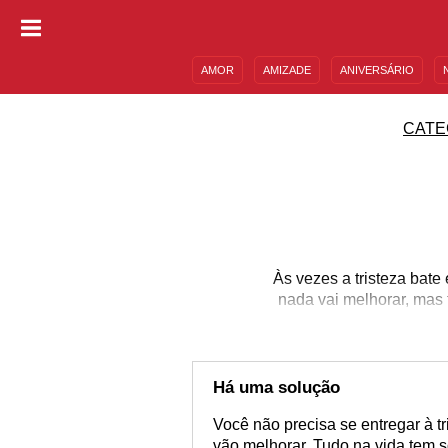
AMOR
AMIZADE
ANIVERSÁRIO
DESCULPAS
MENSAGENS E FRASES
CATE
Às vezes a tristeza bat
nada vai melhorar, mas
esque
Há uma solução
Você não precisa se entregar à t
vão melhorar. Tudo na vida tem 