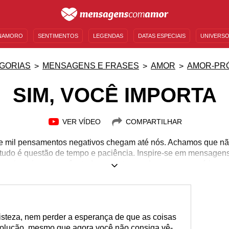
NAMORO
SENTIMENTOS
LEGENDAS
DATAS ESPECIAIS
UNIVERSO
MENSAGENS DE ANIVERSÁRIO
ENTRETENIMENTO
FAMOSOS
BÍBLIA
GORIAS
MENSAGENS E FRASES
AMOR
AMOR-PR
SIM, VOCÊ IMPORTA
VER VÍDEO
COMPARTILHAR
e e mil pensamentos negativos chegam até nós. Achamos que nã
 tudo é questão de tempo e paciência. Inspire-se em mensagens
ça jamais que você e tudo o que te envolve sempre será impor
risteza, nem perder a esperança de que as coisas
solução, mesmo que agora você não consiga vê-