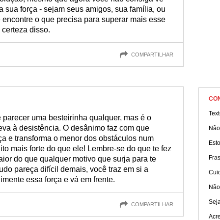
 a sua força - sejam seus amigos, sua família, ou
 encontre o que precisa para superar mais esse
 certeza disso.
COMPARTILHAR
CO
Text
 parecer uma besteirinha qualquer, mas é o
eva à desistência. O desânimo faz com que
Não
ça e transforma o menor dos obstáculos num
Esto
o mais forte do que ele! Lembre-se do que te fez
Fra
ior do que qualquer motivo que surja para te
udo pareça difícil demais, você traz em si a
Cuid
imente essa força e vá em frente.
Não
Sej
COMPARTILHAR
Acre