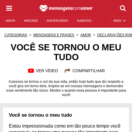
AMOR
AMIZADE
ANIVERSÁRIO
NAMORO
MAIS
SENTIMENTOS
LEGENDAS
DATAS ESPECIAIS
CATEGORIAS
MENSAGENS E FRASES
AMOR
DECLARAÇÕES RO
UNIVERSO FEMININO
AUTOAJUDA
DESCULPAS
VOCÊ SE TORNOU O MEU
TUDO
MENSAGENS E FRASES
MENSAGENS DE ANIVERSÁRIO
ENTRETENIMENTO
FAMOSOS
BÍBLIA
VER VÍDEO
COMPARTILHAR
A pessoa se tornou o sol da sua vida, então hoje tudo que diz respeito a
você gira em torno dela. Inspire-se em nossas mensagens e demonstre
esse sentimento tão único. Mostre o quanto essa pessoa é importante para
você!
Você se tornou o meu tudo
Estou impressionada como em tão pouco tempo você