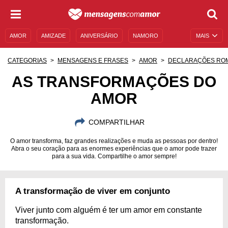
AMOR
AMIZADE
ANIVERSÁRIO
NAMORO
MAIS
SENTIMENTOS
LEGENDAS
DATAS ESPECIAIS
CATEGORIAS
MENSAGENS E FRASES
AMOR
DECLARAÇÕES RO
UNIVERSO FEMININO
AUTOAJUDA
DESCULPAS
AS TRANSFORMAÇÕES DO
AMOR
MENSAGENS E FRASES
MENSAGENS DE ANIVERSÁRIO
ENTRETENIMENTO
FAMOSOS
BÍBLIA
COMPARTILHAR
O amor transforma, faz grandes realizações e muda as pessoas por dentro!
Abra o seu coração para as enormes experiências que o amor pode trazer
para a sua vida. Compartilhe o amor sempre!
A transformação de viver em conjunto
Viver junto com alguém é ter um amor em constante
transformação.