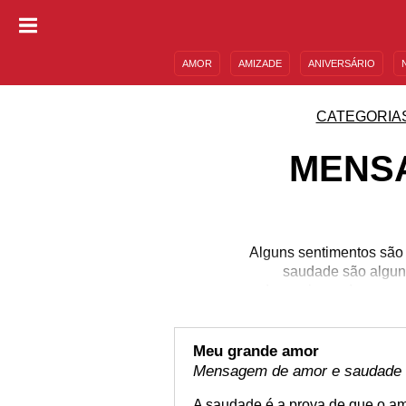
AMOR
AMIZADE
ANIVERSÁRIO
DESCULPAS
MENSAGENS E FRASES
CATEGORIA
MENS
Alguns sentimentos são
saudade são algun
decepcionando nossas 
poderoso, mas que infel
com essas mensagens
Aprenda a lidar com se
Meu grande amor
essas mensag
Mensagem de amor e saudade
A saudade é a prova de que o am