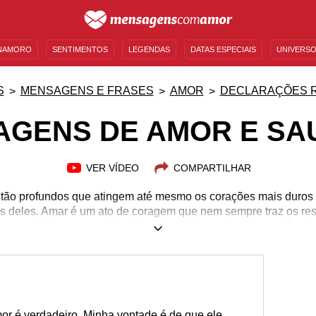
NAMORO
SENTIMENTOS
LEGENDAS
DATAS ESPECIAIS
UNIVERSO
MENSAGENS DE ANIVERSÁRIO
ENTRETENIMENTO
FAMOSOS
BÍBLIA
S
MENSAGENS E FRASES
AMOR
DECLARAÇÕES 
AGENS DE AMOR E SA
VER VÍDEO
COMPARTILHAR
 tão profundos que atingem até mesmo os corações mais duros
s deles. Amar é um ato de coragem que nem sempre traz os res
expectativas e corações. A saudade é uma das consequências
izmente não deu certo. Se o seu coração está cheio de amor e
. O amor não é simples mas pode se tornar, dependendo de c
ntimentos tão complexos com a ajuda dessas reflexões. Desven
ens de amor e saudade e passe a levar a vida com mais levez
or é verdadeiro. Minha vontade é de que ele