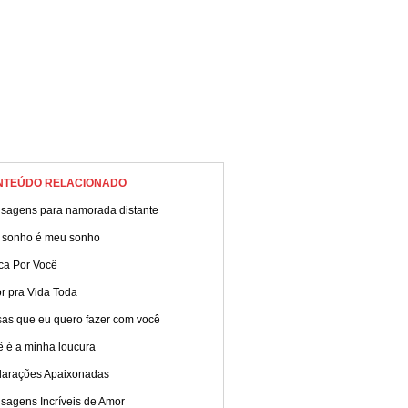
NTEÚDO RELACIONADO
sagens para namorada distante
 sonho é meu sonho
ca Por Você
r pra Vida Toda
sas que eu quero fazer com você
ê é a minha loucura
larações Apaixonadas
sagens Incríveis de Amor