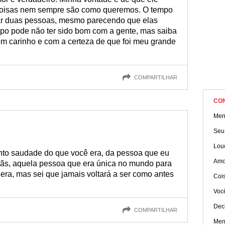
s coisas nem sempre são como queremos. O tempo
tar duas pessoas, mesmo parecendo que elas
mpo pode não ter sido bom com a gente, mas saiba
m carinho e com a certeza de que foi meu grande
COMPARTILHAR
CO
Men
Seu
Lou
nto saudade do que você era, da pessoa que eu
Amo
s, aquela pessoa que era única no mundo para
era, mas sei que jamais voltará a ser como antes
Coi
Voc
Dec
COMPARTILHAR
Men