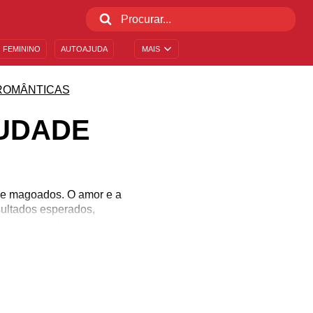
 FEMININO
AUTOAJUDA
MAIS
ROMÂNTICAS
UDADE
 e magoados. O amor e a
ultados esperados,
 de ter vivido um amor
 de saudade, acalente-se
omo lidamos com ele.
de a arte de sentir com
a e harmonia.