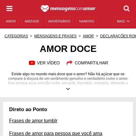
AMOR
AMIZADE
ANIVERSÁRIO
NAMORO
MAIS
SENTIMENTOS
LEGENDAS
DATAS ESPECIAIS
CATEGORIAS
MENSAGENS E FRASES
AMOR
DECLARAÇÕES RO
UNIVERSO FEMININO
AUTOAJUDA
DESCULPAS
AMOR DOCE
MENSAGENS E FRASES
MENSAGENS DE ANIVERSÁRIO
VER VÍDEO
COMPARTILHAR
ENTRETENIMENTO
FAMOSOS
BÍBLIA
Existe algo no mundo mais doce que o amor? Não há açúcar que se
compare à doçura de um sentimento genuíno e verdadeiro como o amor.
Isso porque essa emoção nutre, encanta, hipnotiza, energiza, alimenta e
aquece o coração de qualquer um. Uma simples frase ou gesto de amor é
capaz de mudar o dia de uma pessoa, e uma grande relação amorosa é
potência de mover montanhas! Por isso, não hesite em espalhar esse
sentimento poderoso ao seu redor: demonstre, se declare! Envie lindas
frases de amor doce às pessoas que você gosta e deixe que esse
Direto ao Ponto
sentimento se aflore e se propague ainda mais pelo universo.
Frases de amor tumblr
Frases de amor para pessoa que você ama