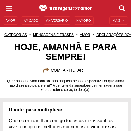
AMOR
AMIZADE
ANIVERSÁRIO
NAMORO
MAIS
SENTIMENTOS
LEGENDAS
DATAS ESPECIAIS
CATEGORIAS
MENSAGENS E FRASES
AMOR
DECLARAÇÕES RO
UNIVERSO FEMININO
AUTOAJUDA
DESCULPAS
HOJE, AMANHÃ E PARA
SEMPRE!
MENSAGENS E FRASES
MENSAGENS DE ANIVERSÁRIO
ENTRETENIMENTO
FAMOSOS
BÍBLIA
COMPARTILHAR
Quer passar a vida toda ao lado daquela pessoa especial? Por que ainda
não disse isso para ele(a)? A gente te dá sugestões de mensagens que
vão derreter o coração dele(a).
Dividir para multiplicar
Quero compartilhar contigo todos os meus sonhos,
viver contigo os melhores momentos, dividir nossas