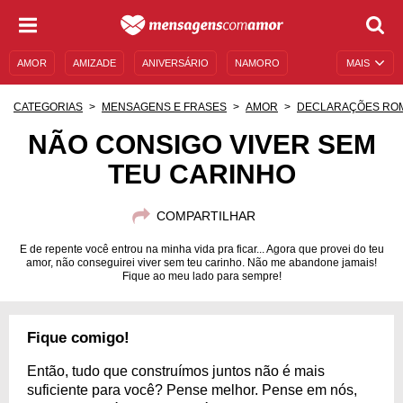
AMOR
AMIZADE
ANIVERSÁRIO
NAMORO
MAIS
SENTIMENTOS
LEGENDAS
DATAS ESPECIAIS
CATEGORIAS
MENSAGENS E FRASES
AMOR
DECLARAÇÕES RO
UNIVERSO FEMININO
AUTOAJUDA
DESCULPAS
NÃO CONSIGO VIVER SEM
TEU CARINHO
MENSAGENS E FRASES
MENSAGENS DE ANIVERSÁRIO
ENTRETENIMENTO
FAMOSOS
BÍBLIA
COMPARTILHAR
E de repente você entrou na minha vida pra ficar... Agora que provei do teu
amor, não conseguirei viver sem teu carinho. Não me abandone jamais!
Fique ao meu lado para sempre!
Fique comigo!
Então, tudo que construímos juntos não é mais
suficiente para você? Pense melhor. Pense em nós,