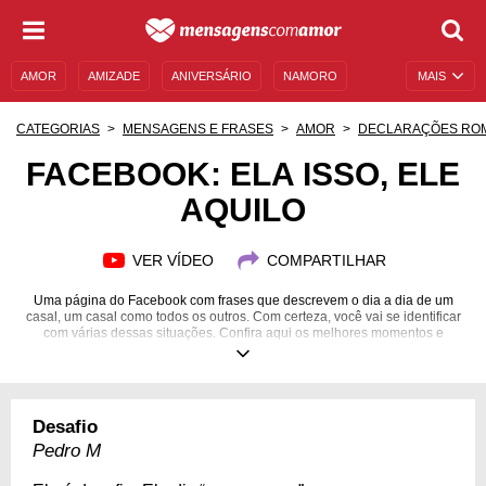
AMOR
AMIZADE
ANIVERSÁRIO
NAMORO
MAIS
SENTIMENTOS
LEGENDAS
DATAS ESPECIAIS
CATEGORIAS
MENSAGENS E FRASES
AMOR
DECLARAÇÕES RO
UNIVERSO FEMININO
AUTOAJUDA
DESCULPAS
FACEBOOK: ELA ISSO, ELE
AQUILO
MENSAGENS E FRASES
MENSAGENS DE ANIVERSÁRIO
ENTRETENIMENTO
FAMOSOS
BÍBLIA
VER VÍDEO
COMPARTILHAR
Uma página do Facebook com frases que descrevem o dia a dia de um
casal, um casal como todos os outros. Com certeza, você vai se identificar
com várias dessas situações. Confira aqui os melhores momentos e
derreta seu coração com tanta fofura!
Desafio
Pedro M