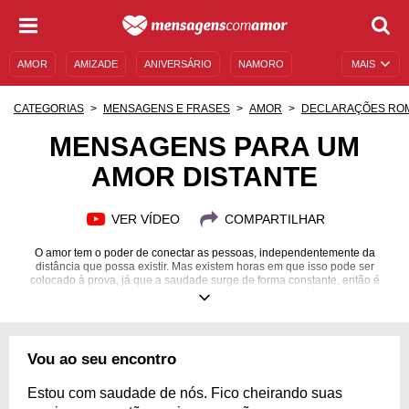
AMOR
AMIZADE
ANIVERSÁRIO
NAMORO
MAIS
SENTIMENTOS
LEGENDAS
DATAS ESPECIAIS
CATEGORIAS
MENSAGENS E FRASES
AMOR
DECLARAÇÕES RO
UNIVERSO FEMININO
AUTOAJUDA
DESCULPAS
MENSAGENS PARA UM
AMOR DISTANTE
MENSAGENS E FRASES
MENSAGENS DE ANIVERSÁRIO
ENTRETENIMENTO
FAMOSOS
BÍBLIA
VER VÍDEO
COMPARTILHAR
O amor tem o poder de conectar as pessoas, independentemente da
distância que possa existir. Mas existem horas em que isso pode ser
colocado à prova, já que a saudade surge de forma constante, então é
preciso amenizar esse sentimento de alguma maneira. É necessário
bastante coragem para encarar estes obstáculos na relação, pois são
várias questões com as quais precisamos lidar. Entretanto, quando
amamos alguém de verdade, todo esse contexto fica em segundo plano e
não nos importamos com coisas pequenas, mas sim com o brilho nos
Vou ao seu encontro
olhos que temos por ter uma pessoa especial conosco. Veja como
demonstrar quão incrível a sua alma gêmea é com estas mensagens para
um amor distante!
Estou com saudade de nós. Fico cheirando suas