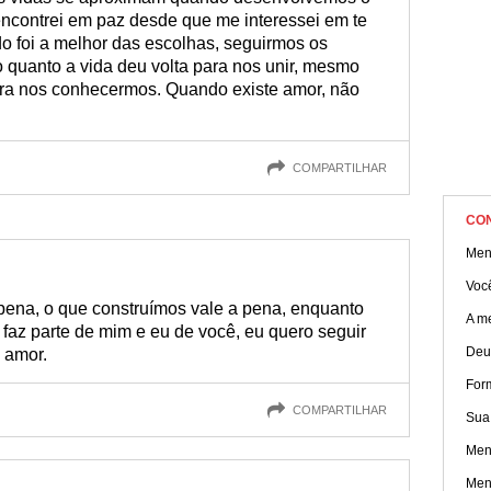
encontrei em paz desde que me interessei em te
do foi a melhor das escolhas, seguirmos os
uanto a vida deu volta para nos unir, mesmo
a nos conhecermos. Quando existe amor, não
COMPARTILHAR
CO
Men
Você
 pena, o que construímos vale a pena, enquanto
A m
faz parte de mim e eu de você, eu quero seguir
Deu
o amor.
For
COMPARTILHAR
Sua
Men
Men