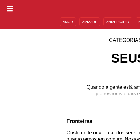
AMOR
AMIZADE
ANIVERSÁRIO
DESCULPAS
MENSAGENS E FRASES
CATEGORIA
SEU
Quando a gente está ama
planos individuais e
Fronteiras
Gosto de te ouvir falar dos seus
quanto temos em comum. Nossas