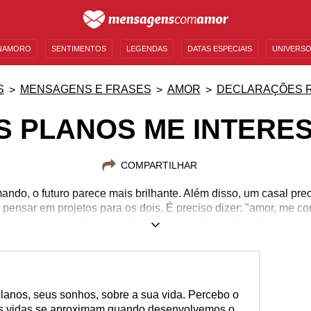
NAMORO
SENTIMENTOS
LEGENDAS
DATAS ESPECIAIS
UNIVERSO
MENSAGENS DE ANIVERSÁRIO
ENTRETENIMENTO
FAMOSOS
BÍBLIA
S
MENSAGENS E FRASES
AMOR
DECLARAÇÕES 
S PLANOS ME INTERE
COMPARTILHAR
ndo, o futuro parece mais brilhante. Além disso, um casal prec
 pensar em projetos para os dois. É preciso dizer: "amor, me co
envolvido em cada pedacinho do seu futuro"
 planos, seus sonhos, sobre a sua vida. Percebo o
 vidas se aproximam quando desenvolvemos o