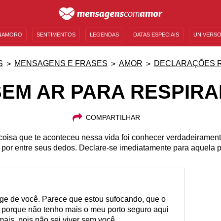
NAMORO
SENTIMENTOS
LEGENDAS
DATAS ESPECIAIS
UNIVERSO
MENSAGENS DE ANIVERSÁRIO
ENTRETENIMENTO
FAMOSOS
BÍBLIA
S
MENSAGENS E FRASES
AMOR
DECLARAÇÕES 
SEM AR PARA RESPIRA
COMPARTILHAR
oisa que te aconteceu nessa vida foi conhecer verdadeirament
 por entre seus dedos. Declare-se imediatamente para aquela
nge de você. Parece que estou sufocando, que o
 porque não tenho mais o meu porto seguro aqui
mais, pois não sei viver sem você.