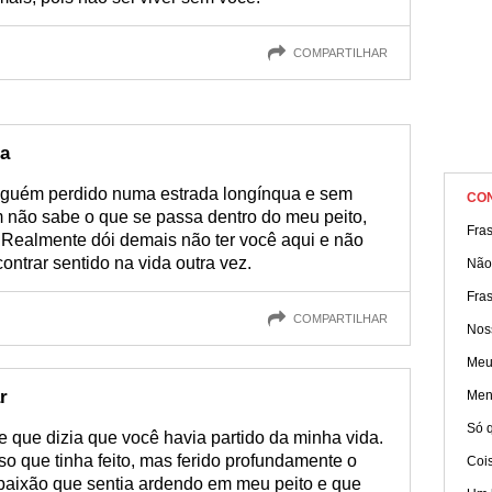
COMPARTILHAR
da
guém perdido numa estrada longínqua e sem
CO
m não sabe o que se passa dentro do meu peito,
Fra
Realmente dói demais não ter você aqui e não
ntrar sentido na vida outra vez.
Não
Fra
COMPARTILHAR
Nos
Meu
r
Men
Só q
e que dizia que você havia partido da minha vida.
so que tinha feito, mas ferido profundamente o
Coi
 paixão que sentia ardendo em meu peito e que