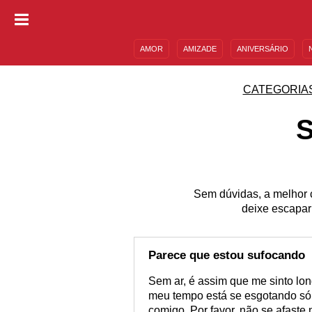
AMOR
AMIZADE
ANIVERSÁRIO
DESCULPAS
MENSAGENS E FRASES
CATEGORIA
Sem dúvidas, a melhor c
deixe escapar
Parece que estou sufocando
Sem ar, é assim que me sinto lo
meu tempo está se esgotando só
comigo. Por favor, não se afaste 