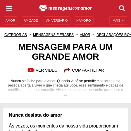
AMOR
AMIZADE
ANIVERSÁRIO
NAMORO
MAIS
SENTIMENTOS
LEGENDAS
DATAS ESPECIAIS
CATEGORIAS
MENSAGENS E FRASES
AMOR
DECLARAÇÕES RO
UNIVERSO FEMININO
AUTOAJUDA
DESCULPAS
MENSAGEM PARA UM
GRANDE AMOR
MENSAGENS E FRASES
MENSAGENS DE ANIVERSÁRIO
ENTRETENIMENTO
FAMOSOS
BÍBLIA
VER VÍDEO
COMPARTILHAR
Nunca se feche para o amor. Quando você se permite e se torna uma
pessoa aberta a viver o que chega até você, esse sentimento é capaz de
modificar todo o seu coração. Viva a beleza de um encontro grandioso e
aproxime-se da felicidade.
Nunca desista do amor
Às vezes, os momentos da nossa vida proporcionam