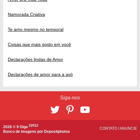
Namorada Criativa
Te amo mesmo no temporal
Coisas que mais gosto em você
Declarações lindas de Amor
Declarações de amor para a avó
Siga-nos
22012
2026 © 9 Giga
CONTATO
/
ANUNCIE
Banco de imagens por
Depositphotos