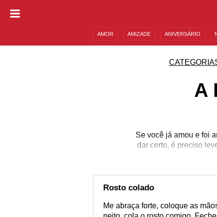
AMOR
AMIZADE
ANIVERSÁRIO
DESCULPAS
MENSAGENS E FRASES
CATEGORIA
A
Se você já amou e foi 
dar certo, é preciso l
Rosto colado
Me abraça forte, coloque as mão
peito, cola o rosto comigo. Fech