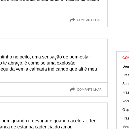
COMPARTILHAR
ntinho no peito, uma sensação de bem-estar
CO
o te abraço, é como se uma explosão
Deu
eguida vem a calmaria indicando que ali é meu
Fra
Seu
COMPARTILHAR
Fra
Voc
O qu
Fra
e bem quando ir devagar e quando acelerar. Ter
ança de estar na cadência do amor.
Meu