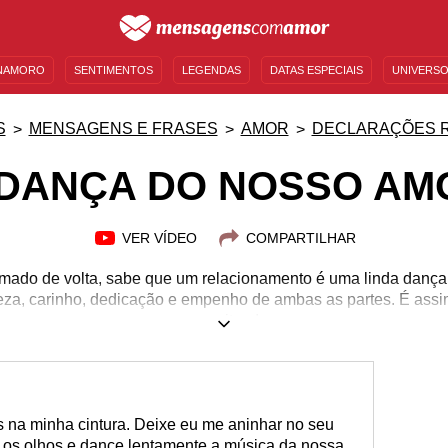
NAMORO
SENTIMENTOS
LEGENDAS
DATAS ESPECIAIS
UNIVERSO
MENSAGENS DE ANIVERSÁRIO
ENTRETENIMENTO
FAMOSOS
BÍBLIA
S
MENSAGENS E FRASES
AMOR
DECLARAÇÕES 
 DANÇA DO NOSSO AM
VER VÍDEO
COMPARTILHAR
amado de volta, sabe que um relacionamento é uma linda dança.
eveza, carinho, dedicação e empenho de ambas as partes. É as
seu ritmo!
s na minha cintura. Deixe eu me aninhar no seu
e os olhos e dance lentamente a música da nossa