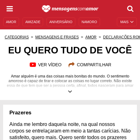
AMOR
AMIZADE
ANIVERSÁRIO
NAMORO
MAIS
SENTIMENTOS
LEGENDAS
DATAS ESPECIAIS
CATEGORIAS
MENSAGENS E FRASES
AMOR
DECLARAÇÕES RO
UNIVERSO FEMININO
AUTOAJUDA
DESCULPAS
EU QUERO TUDO DE VOCÊ
MENSAGENS E FRASES
MENSAGENS DE ANIVERSÁRIO
VER VÍDEO
COMPARTILHAR
ENTRETENIMENTO
FAMOSOS
BÍBLIA
Amar alguém é uma das coisas mais bonitas do mundo. O sentimento
amoroso é capaz de tirar e colocar as coisas no lugar correto. Não existe
essa de que tem que ser a pessoa certa, afinal, todos nasceram para amar
e serem amados. Sabendo disso, olhe para quem apareceu em sua vida
como um grande presente do universo e faça de tudo para que esse
momento a dois se torne cada vez melhor. Desperte o sentimento intenso
no coração de quem você ama com essas delicadas mensagens cheias de
amor. Inspire seu coração e leve a inspiração para o coração dessa nova
Prazeres
paixão. Não deixe o amor para depois, demonstre agora!
Ainda me lembro daquela noite, na qual nossos
corpos se entrelaçaram em meio a tantas carícias. Não
satisfeito, quero mais. Quero sentir todos os prazeres