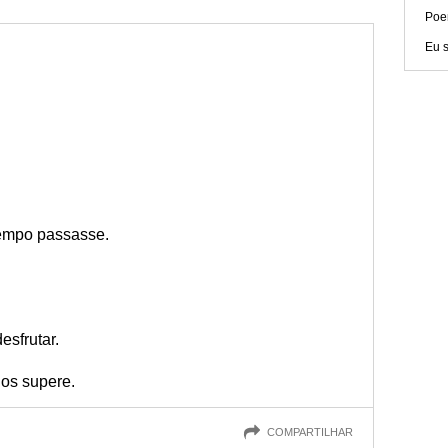
Poe
Eu s
empo passasse.
sfrutar.
nos supere.
COMPARTILHAR