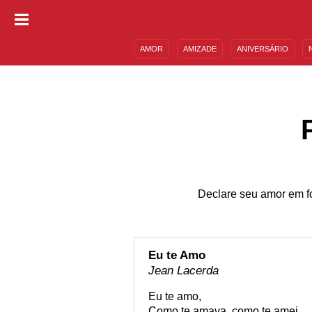
AMOR
AMIZADE
ANIVERSÁRIO
DESCULPAS
MENSAGENS E FRASES
Declare seu amor em f
Eu te Amo
Jean Lacerda
Eu te amo,
Como te amava, como te amei.