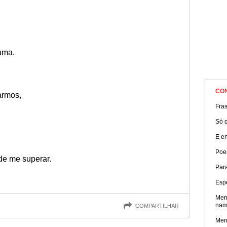
uma.
CO
armos,
Fra
Só q
E e
Poe
de me superar.
Par
Esp
Men
nam
COMPARTILHAR
Men