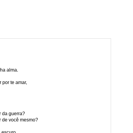
ha alma.
 por te amar,
r da guerra?
er de você mesmo?
 escuro.