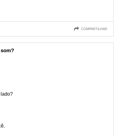
COMPARTILHAR
m som?
 lado?
cê.