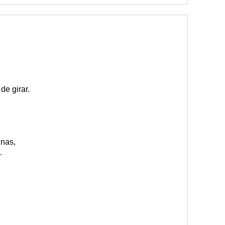
e girar.
unas,
.