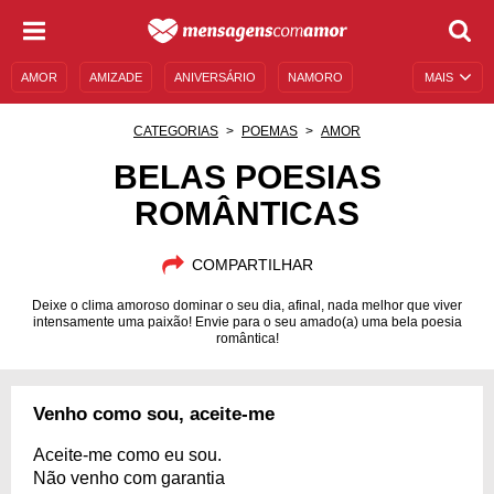
AMOR
AMIZADE
ANIVERSÁRIO
NAMORO
MAIS
SENTIMENTOS
LEGENDAS
DATAS ESPECIAIS
CATEGORIAS
POEMAS
AMOR
UNIVERSO FEMININO
AUTOAJUDA
DESCULPAS
BELAS POESIAS
ROMÂNTICAS
MENSAGENS E FRASES
MENSAGENS DE ANIVERSÁRIO
ENTRETENIMENTO
FAMOSOS
BÍBLIA
COMPARTILHAR
Deixe o clima amoroso dominar o seu dia, afinal, nada melhor que viver
intensamente uma paixão! Envie para o seu amado(a) uma bela poesia
romântica!
Venho como sou, aceite-me
Aceite-me como eu sou.
Não venho com garantia