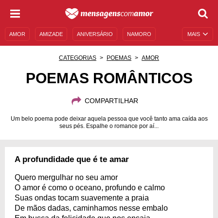
AMOR
AMIZADE
ANIVERSÁRIO
NAMORO
MAIS
SENTIMENTOS
LEGENDAS
DATAS ESPECIAIS
CATEGORIAS
POEMAS
AMOR
UNIVERSO FEMININO
AUTOAJUDA
DESCULPAS
POEMAS ROMÂNTICOS
MENSAGENS E FRASES
MENSAGENS DE ANIVERSÁRIO
COMPARTILHAR
ENTRETENIMENTO
FAMOSOS
BÍBLIA
Um belo poema pode deixar aquela pessoa que você tanto ama caída aos
seus pés. Espalhe o romance por aí...
A profundidade que é te amar
Quero mergulhar no seu amor
O amor é como o oceano, profundo e calmo
Suas ondas tocam suavemente a praia
De mãos dadas, caminhamos nesse embalo