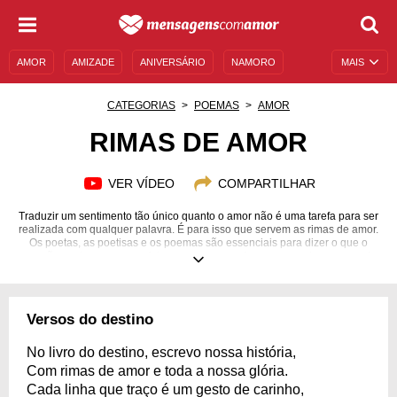
AMOR
AMIZADE
ANIVERSÁRIO
NAMORO
MAIS
SENTIMENTOS
LEGENDAS
DATAS ESPECIAIS
CATEGORIAS
POEMAS
AMOR
UNIVERSO FEMININO
AUTOAJUDA
DESCULPAS
RIMAS DE AMOR
MENSAGENS E FRASES
MENSAGENS DE ANIVERSÁRIO
VER VÍDEO
COMPARTILHAR
ENTRETENIMENTO
FAMOSOS
BÍBLIA
Traduzir um sentimento tão único quanto o amor não é uma tarefa para ser
realizada com qualquer palavra. É para isso que servem as rimas de amor.
Os poetas, as poetisas e os poemas são essenciais para dizer o que o
coração sente, para conquistar a pessoa amada e para mostrar ao mundo
o quanto os seus sentimentos são sinceros. Você não precisa de palavras
difíceis para dizer aquilo que parece inexplicável, só precisa das palavras
certas. Com as rimas de amor, você pode dizer a quem você mais ama o
quanto essa pessoa é especial, diferente, única, maravilhosa e essencial
Versos do destino
na sua vida. Explore seus melhores sentimentos com rimas de amor
cheias de poesia!
No livro do destino, escrevo nossa história,
Com rimas de amor e toda a nossa glória.
Cada linha que traço é um gesto de carinho,