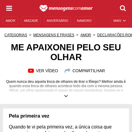
AMOR
AMIZADE
ANIVERSÁRIO
NAMORO
MAIS
SENTIMENTOS
LEGENDAS
DATAS ESPECIAIS
CATEGORIAS
MENSAGENS E FRASES
AMOR
DECLARAÇÕES RO
UNIVERSO FEMININO
AUTOAJUDA
DESCULPAS
ME APAIXONEI PELO SEU
OLHAR
MENSAGENS E FRASES
MENSAGENS DE ANIVERSÁRIO
ENTRETENIMENTO
FAMOSOS
BÍBLIA
VER VÍDEO
COMPARTILHAR
Quem nunca deu aquela troca de olhares de tirar o fôlego? Melhor ainda é
quando essa troca de olhares acontece todo dia com a mesma pessoa.
Afinal, um olhar apaixonado é capaz de mover montanhas. Inspire-se e
declare todo seu amor pelo olhar da pessoa que faz o seu mundo girar!
Pela primeira vez
Quando te vi pela primeira vez, a única coisa que