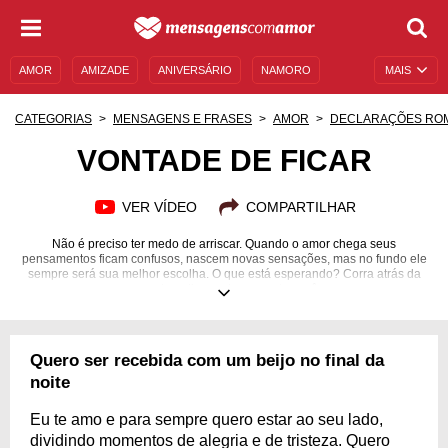
AMOR
AMIZADE
ANIVERSÁRIO
NAMORO
MAIS
SENTIMENTOS
LEGENDAS
DATAS ESPECIAIS
CATEGORIAS
MENSAGENS E FRASES
AMOR
DECLARAÇÕES RO
UNIVERSO FEMININO
AUTOAJUDA
DESCULPAS
VONTADE DE FICAR
MENSAGENS E FRASES
MENSAGENS DE ANIVERSÁRIO
VER VÍDEO
COMPARTILHAR
ENTRETENIMENTO
FAMOSOS
BÍBLIA
Não é preciso ter medo de arriscar. Quando o amor chega seus
pensamentos ficam confusos, nascem novas sensações, mas no fundo ele
sempre será sua melhor escolha. O que está esperando? Corra atrás da
pessoa amada e diga a ela o quanto você a quer.
Quero ser recebida com um beijo no final da
noite
Eu te amo e para sempre quero estar ao seu lado,
dividindo momentos de alegria e de tristeza. Quero