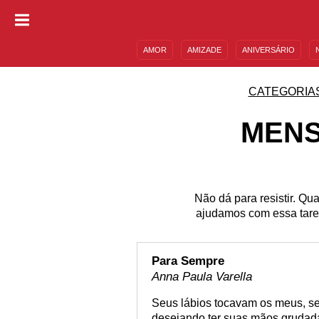
AMOR
AMIZADE
ANIVERSÁRIO
DESCULPAS
MENSAGENS E FRASES
CATEGORIA
MENS
Não dá para resistir. Qu
ajudamos com essa taref
Para Sempre
Anna Paula Varella
Seus lábios tocavam os meus, s
desejando ter suas mãos grudada