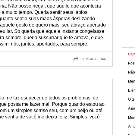
ria. Não posso negar, que aquilo que acontecia
o a muito tempo. Queria sentir seus lábios
uanto sentia suas mãos ásperas deslizando
 aquele gosto de quero mais, seu abraço apertado
eu lar. Só queria que aquele instante congelasse
ra sempre, queria sussurrar que te amava, e que
ssim, nós, juntos, apertados, para sempre.
CO
COMPARTILHAR
Poe
Não
Men
E e
ado me faz esquecer de todos os problemas, de
O t
que possa me fazer mal. Porque quando estou ao
A m
 com um simples sorriso seu, com um beijo ou até
 venha de você me deixa feliz. Simples: você
Men
Amo