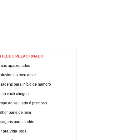
NTEÚDO RELACIONADO
mas apaixonados
 duvide do meu amor
sagens para início de namoro
ntão você chegou
empo ao seu lado é precioso
elhor parte de mim
sagens para marido
r pra Vida Toda