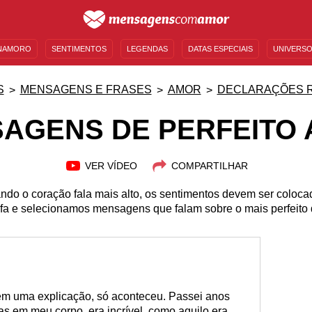
NAMORO
SENTIMENTOS
LEGENDAS
DATAS ESPECIAIS
UNIVERSO
MENSAGENS DE ANIVERSÁRIO
ENTRETENIMENTO
FAMOSOS
BÍBLIA
S
MENSAGENS E FRASES
AMOR
DECLARAÇÕES 
AGENS DE PERFEITO
VER VÍDEO
COMPARTILHAR
ando o coração fala mais alto, os sentimentos devem ser colocado
a e selecionamos mensagens que falam sobre o mais perfeito 
em uma explicação, só aconteceu. Passei anos
s em meu corpo, era incrível, como aquilo era