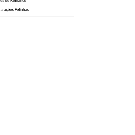
ses de Romance
larações Fofinhas