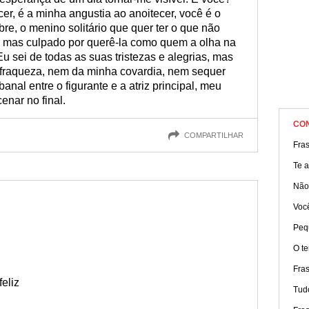
r, é a minha angustia ao anoitecer, você é o
re, o menino solitário que quer ter o que não
 mas culpado por querê-la como quem a olha na
Eu sei de todas as suas tristezas e alegrias, mas
fraqueza, nem da minha covardia, nem sequer
anal entre o figurante e a atriz principal, meu
enar no final.
CO
COMPARTILHAR
Fra
Te 
Não
Voc
Peq
O t
Fra
eliz
Tud