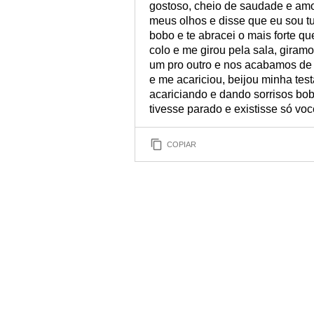
gostoso, cheio de saudade e amo
meus olhos e disse que eu sou tud
bobo e te abracei o mais forte q
colo e me girou pela sala, gira
um pro outro e nos acabamos de r
e me acariciou, beijou minha tes
acariciando e dando sorrisos b
tivesse parado e existisse só você
COPIAR