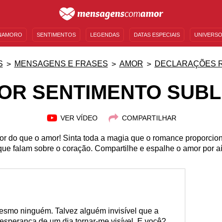
NAMORO
SENTIMENTOS
LEGENDAS
DATAS ESPECIAIS
UNIVERSO
MENSAGENS DE ANIVERSÁRIO
ENTRETENIMENTO
FAMOSOS
BÍBLIA
S
MENSAGENS E FRASES
AMOR
DECLARAÇÕES 
OR SENTIMENTO SUBL
VER VÍDEO
COMPARTILHAR
or do que o amor! Sinta toda a magia que o romance proporci
que falam sobre o coração. Compartilhe e espalhe o amor por aí
esmo ninguém. Talvez alguém invisível que a
esperança de um dia tornar-me visível. E você?