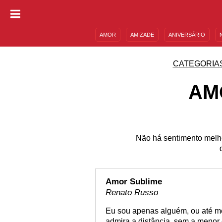
AMOR
AMIZADE
ANIVERSÁRIO
DESCULPAS
MENSAGENS E FRASES
CATEGORIA
AM
Não há sentimento melh
Amor Sublime
Renato Russo
Eu sou apenas alguém, ou até m
admira a distância, sem a menor 