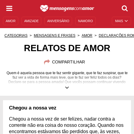
AMOR
AMIZADE
ANIVERSÁRIO
NAMORO
MAIS
SENTIMENTOS
LEGENDAS
DATAS ESPECIAIS
CATEGORIAS
MENSAGENS E FRASES
AMOR
DECLARAÇÕES RO
UNIVERSO FEMININO
AUTOAJUDA
DESCULPAS
RELATOS DE AMOR
MENSAGENS E FRASES
MENSAGENS DE ANIVERSÁRIO
COMPARTILHAR
ENTRETENIMENTO
FAMOSOS
BÍBLIA
Quem é aquela pessoa que te faz sentir gigante, que te faz suspirar, que te
faz ver a vida de forma mais leve, que te faz ser feliz todos os dias?
Declare-se para a pessoa amada! Que vocês possam continuar vivendo
este amor intensamente.
Chegou a nossa vez
Chegou a nossa vez de ser felizes, nadar contra a
corrente não era coisa do nosso coração. Quando nos
encontramos estávamos tão perdidos que, às vezes,