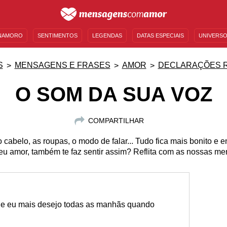
NAMORO
SENTIMENTOS
LEGENDAS
DATAS ESPECIAIS
UNIVERSO
MENSAGENS DE ANIVERSÁRIO
ENTRETENIMENTO
FAMOSOS
BÍBLIA
S
MENSAGENS E FRASES
AMOR
DECLARAÇÕES 
O SOM DA SUA VOZ
COMPARTILHAR
, o cabelo, as roupas, o modo de falar... Tudo fica mais bonito 
eu amor, também te faz sentir assim? Reflita com as nossas m
que eu mais desejo todas as manhãs quando