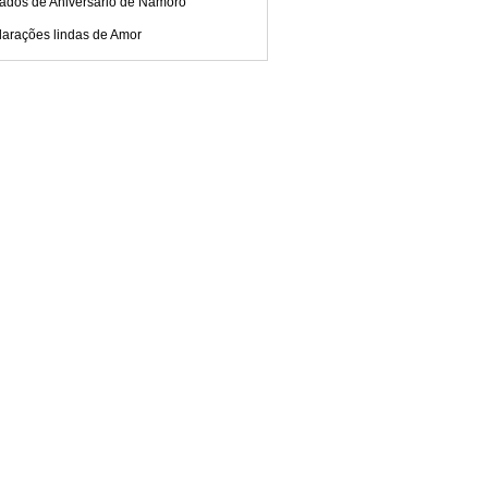
ados de Aniversário de Namoro
larações lindas de Amor