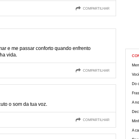
COMPARTILHAR
ar e me passar conforto quando enfrento
ha vida.
CO
Men
COMPARTILHAR
Você
Do 
Fras
A no
uto o som da tua voz.
Dec
COMPARTILHAR
Min
A c