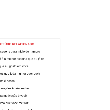
NTEÚDO RELACIONADO
sagens para início de namoro
 é a melhor escolha que eu já fiz
que eu gosto em você
es que toda mulher quer ouvir
ite é nossa
larações Apaixonadas
ha motivação é você
alma que você me traz