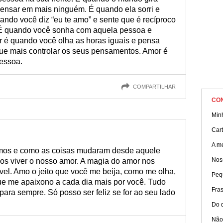
ensar em mais ninguém. É quando ela sorri e
uando você diz “eu te amo” e sente que é recíproco
. É quando você sonha com aquela pessoa e
r é quando você olha as horas iguais e pensa
ue mais controlar os seus pensamentos. Amor é
essoa.
COMPARTILHAR
CO
Min
Car
A m
mos e como as coisas mudaram desde aquele
Nos
s viver o nosso amor. A magia do amor nos
vel. Amo o jeito que você me beija, como me olha,
Peq
que me apaixono a cada dia mais por você. Tudo
Fra
para sempre. Só posso ser feliz se for ao seu lado
Do 
Não