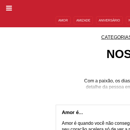
AMOR
AMIZADE
ANIVERSÁRIO
DESCULPAS
MENSAGENS E FRASES
CATEGORIA
NOS
Com a paixão, os dias
detalhe da pessoa en
percebe, 
Amor é...
Amor é quando você não consegu
seu coração acelera só de ver a