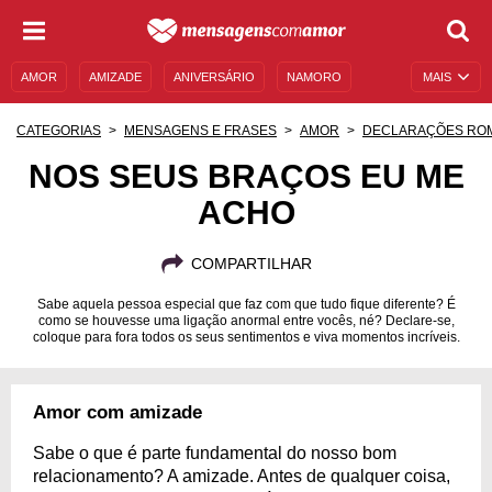
AMOR
AMIZADE
ANIVERSÁRIO
NAMORO
MAIS
SENTIMENTOS
LEGENDAS
DATAS ESPECIAIS
CATEGORIAS
MENSAGENS E FRASES
AMOR
DECLARAÇÕES RO
UNIVERSO FEMININO
AUTOAJUDA
DESCULPAS
NOS SEUS BRAÇOS EU ME
ACHO
MENSAGENS E FRASES
MENSAGENS DE ANIVERSÁRIO
ENTRETENIMENTO
FAMOSOS
BÍBLIA
COMPARTILHAR
Sabe aquela pessoa especial que faz com que tudo fique diferente? É
como se houvesse uma ligação anormal entre vocês, né? Declare-se,
coloque para fora todos os seus sentimentos e viva momentos incríveis.
Amor com amizade
Sabe o que é parte fundamental do nosso bom
relacionamento? A amizade. Antes de qualquer coisa,