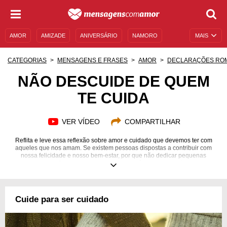
AMOR
AMIZADE
ANIVERSÁRIO
NAMORO
MAIS
SENTIMENTOS
LEGENDAS
DATAS ESPECIAIS
CATEGORIAS
MENSAGENS E FRASES
AMOR
DECLARAÇÕES RO
UNIVERSO FEMININO
AUTOAJUDA
DESCULPAS
NÃO DESCUIDE DE QUEM
TE CUIDA
MENSAGENS E FRASES
MENSAGENS DE ANIVERSÁRIO
ENTRETENIMENTO
FAMOSOS
BÍBLIA
VER VÍDEO
COMPARTILHAR
Reflita e leve essa reflexão sobre amor e cuidado que devemos ter com
aqueles que nos amam. Se existem pessoas dispostas a contribuir com
nossa felicidade e nosso bem-estar, por que não dedicar pequenas
palavras a elas? Leve esse sentimento genuíno para quem faz seu dia
melhor, para quem te tira sorrisos e para quem cuida de você. Cuidado é
um ato de preservação pessoal que vai além de dar presentes. Quando
amamos, cuidamos com pequenas atitudes. Talvez esses pequenos
gestos sejam o que realmente vale a pena na vida de quem te ama. Inspire
Cuide para ser cuidado
o dia de alguém levando lindas mensagens que vão fazer aqueles que
você ama compreenderem o quanto você adora tê-los em sua vida.