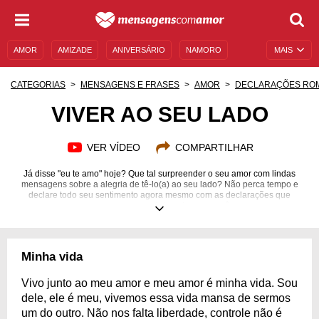
AMOR
AMIZADE
ANIVERSÁRIO
NAMORO
MAIS
SENTIMENTOS
LEGENDAS
DATAS ESPECIAIS
CATEGORIAS
MENSAGENS E FRASES
AMOR
DECLARAÇÕES RO
UNIVERSO FEMININO
AUTOAJUDA
DESCULPAS
VIVER AO SEU LADO
MENSAGENS E FRASES
MENSAGENS DE ANIVERSÁRIO
VER VÍDEO
COMPARTILHAR
ENTRETENIMENTO
FAMOSOS
BÍBLIA
Já disse "eu te amo" hoje? Que tal surpreender o seu amor com lindas
mensagens sobre a alegria de tê-lo(a) ao seu lado? Não perca tempo e
declare todo seu sentimento agora mesmo com as declarações que
separamos especialmente para você.
Minha vida
Vivo junto ao meu amor e meu amor é minha vida. Sou
dele, ele é meu, vivemos essa vida mansa de sermos
um do outro. Não nos falta liberdade, controle não é