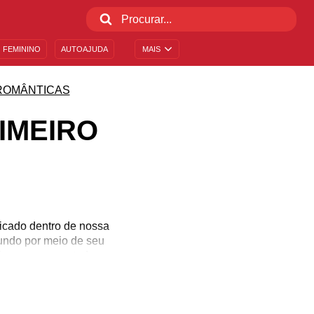
 FEMININO
AUTOAJUDA
MAIS
ROMÂNTICAS
IMEIRO
icado dentro de nossa
mundo por meio de seu
have para que tudo corra
 a separação daqueles
ista. Embora não sejam
 ser experimentado por