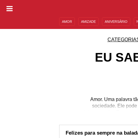
AMOR
AMIZADE
ANIVERSÁRIO
DESCULPAS
MENSAGENS E FRASES
CATEGORIA
EU SA
Amor. Uma palavra tã
sociedade. Ele pode 
intenso poder. Entre ca
bem. Mesmo diante de
seres, tão especiais 
todas as pessoas que 
Felizes para sempre na balad