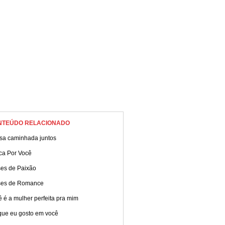
ento!
NTEÚDO RELACIONADO
sa caminhada juntos
ca Por Você
ses de Paixão
ses de Romance
 é a mulher perfeita pra mim
que eu gosto em você