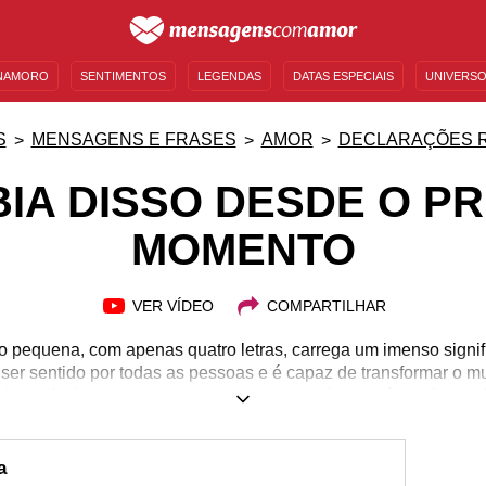
NAMORO
SENTIMENTOS
LEGENDAS
DATAS ESPECIAIS
UNIVERSO
MENSAGENS DE ANIVERSÁRIO
ENTRETENIMENTO
FAMOSOS
BÍBLIA
S
MENSAGENS E FRASES
AMOR
DECLARAÇÕES 
BIA DISSO DESDE O PR
MOMENTO
VER VÍDEO
COMPARTILHAR
o pequena, com apenas quatro letras, carrega um imenso signif
ser sentido por todas as pessoas e é capaz de transformar o 
sais e relacionamentos amorosos, esse sentimento é a palavra-c
 todas as dificuldades, afinal de contas, é o amor que impede
um para o outro. Existe, até mesmo, o famoso amor à primeira v
acreditem nesse fenômeno, a verdade é que ele existe e pode
a