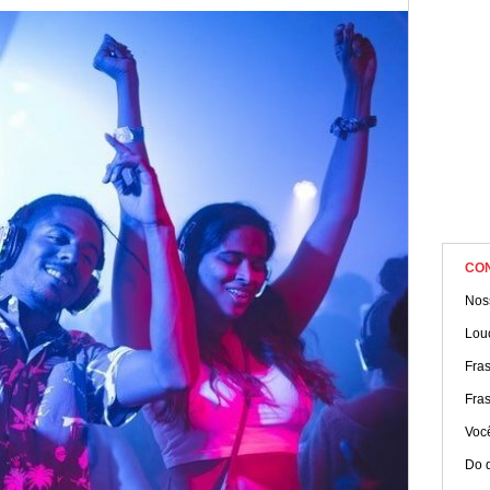
os indivíduos. Veja algumas mensagens sobre esse acontecim
CO
Nos
Lou
Fra
Fra
Você
Do 