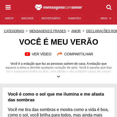
AMOR
AMIZADE
ANIVERSÁRIO
NAMORO
MAIS
SENTIMENTOS
LEGENDAS
DATAS ESPECIAIS
CATEGORIAS
MENSAGENS E FRASES
AMOR
DECLARAÇÕES RO
UNIVERSO FEMININO
AUTOAJUDA
DESCULPAS
VOCÊ É MEU VERÃO
MENSAGENS E FRASES
MENSAGENS DE ANIVERSÁRIO
VER VÍDEO
COMPARTILHAR
ENTRETENIMENTO
FAMOSOS
BÍBLIA
Você é a estação que faz as pessoas saírem de casa. A estação que
aquece a alma e derrete qualquer coração de gelo. Você é aquela que traz
luz e esperança todos os dias, pois afasta o céu nublado capaz de causar
angústia. Você devolve a vida a todos, meu bem. Você é o meu verão!
Você é como o sol que me ilumina e me afasta
das sombras
Você me tira das sombras e mostra como a vida é boa,
como o sol, você brilha para todos, mas ainda mais