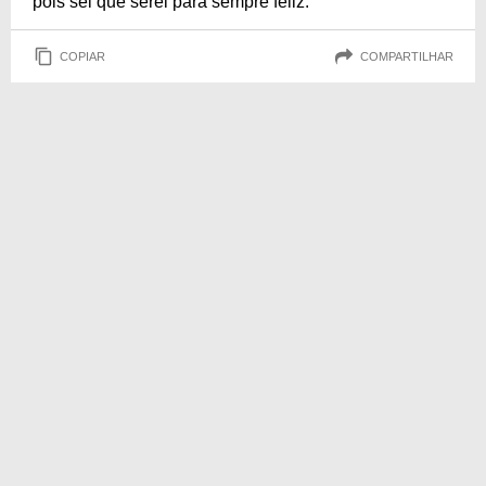
pois sei que serei para sempre feliz.
COPIAR
COMPARTILHAR