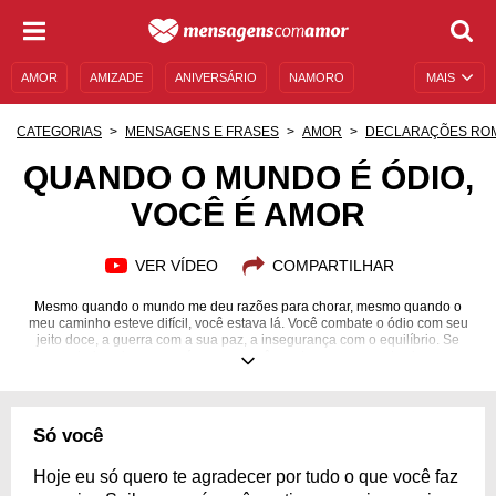
AMOR
AMIZADE
ANIVERSÁRIO
NAMORO
MAIS
SENTIMENTOS
LEGENDAS
DATAS ESPECIAIS
CATEGORIAS
MENSAGENS E FRASES
AMOR
DECLARAÇÕES RO
UNIVERSO FEMININO
AUTOAJUDA
DESCULPAS
QUANDO O MUNDO É ÓDIO,
VOCÊ É AMOR
MENSAGENS E FRASES
MENSAGENS DE ANIVERSÁRIO
ENTRETENIMENTO
FAMOSOS
BÍBLIA
VER VÍDEO
COMPARTILHAR
Mesmo quando o mundo me deu razões para chorar, mesmo quando o
meu caminho esteve difícil, você estava lá. Você combate o ódio com seu
jeito doce, a guerra com a sua paz, a insegurança com o equilíbrio. Se
hoje sei ser amor é porque você me deu um pouco de si.
Só você
Hoje eu só quero te agradecer por tudo o que você faz