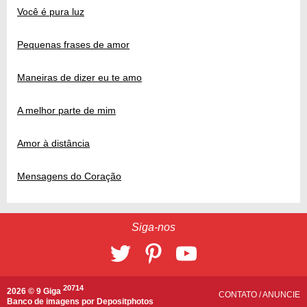
Você é pura luz
Pequenas frases de amor
Maneiras de dizer eu te amo
A melhor parte de mim
Amor à distância
Mensagens do Coração
Siga-nos
20714
2026 © 9 Giga
CONTATO
/
ANUNCIE
Banco de imagens por
Depositphotos