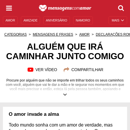
AMOR
AMIZADE
ANIVERSÁRIO
NAMORO
MAIS
SENTIMENTOS
LEGENDAS
DATAS ESPECIAIS
CATEGORIAS
MENSAGENS E FRASES
AMOR
DECLARAÇÕES RO
UNIVERSO FEMININO
AUTOAJUDA
DESCULPAS
ALGUÉM QUE IRÁ
CAMINHAR JUNTO COMIGO
MENSAGENS E FRASES
MENSAGENS DE ANIVERSÁRIO
ENTRETENIMENTO
FAMOSOS
BÍBLIA
VER VÍDEO
COMPARTILHAR
Procure por alguém que não se importe em trilhar todos os seus caminhos
com você, alguém que vai te dar a mão e te segurar nos momentos em que
você mais precisar e então, esteja lá pela pessoa também, apoiando e
segurando sempre que necessário. E assim, vocês construirão uma linda
estrada juntos!
O amor invade a alma
Todo mundo sonha com um amor de verdade, mas