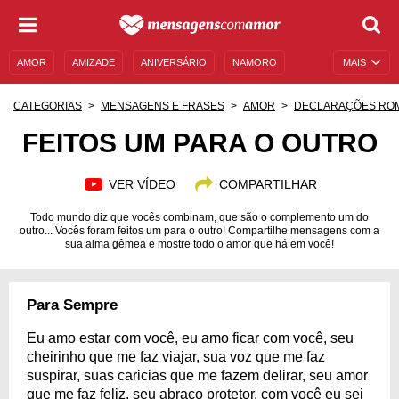
AMOR
AMIZADE
ANIVERSÁRIO
NAMORO
MAIS
SENTIMENTOS
LEGENDAS
DATAS ESPECIAIS
CATEGORIAS
MENSAGENS E FRASES
AMOR
DECLARAÇÕES RO
UNIVERSO FEMININO
AUTOAJUDA
DESCULPAS
FEITOS UM PARA O OUTRO
MENSAGENS E FRASES
MENSAGENS DE ANIVERSÁRIO
VER VÍDEO
COMPARTILHAR
ENTRETENIMENTO
FAMOSOS
BÍBLIA
Todo mundo diz que vocês combinam, que são o complemento um do
outro... Vocês foram feitos um para o outro! Compartilhe mensagens com a
sua alma gêmea e mostre todo o amor que há em você!
Para Sempre
Eu amo estar com você, eu amo ficar com você, seu
cheirinho que me faz viajar, sua voz que me faz
suspirar, suas caricias que me fazem delirar, seu amor
que me faz feliz, seu abraço protetor, com você eu sei