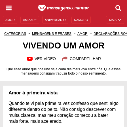
AMOR
AMIZADE
ANIVERSÁRIO
NAMORO
MAIS
SENTIMENTOS
LEGENDAS
DATAS ESPECIAIS
CATEGORIAS
MENSAGENS E FRASES
AMOR
DECLARAÇÕES RO
UNIVERSO FEMININO
AUTOAJUDA
DESCULPAS
VIVENDO UM AMOR
MENSAGENS E FRASES
MENSAGENS DE ANIVERSÁRIO
VER VÍDEO
COMPARTILHAR
ENTRETENIMENTO
FAMOSOS
BÍBLIA
Que esse amor que nos une seja cada dia mais vivo entre nós. Que essas
mensagens consigam traduzir todo o nosso sentimento.
Amor à primeira vista
Quando te vi pela primeira vez confesso que senti algo
diferente dentro do peito. Não consigo descrever com
muita clareza, mas meu coração começou a bater
mais forte, mais acelerado.