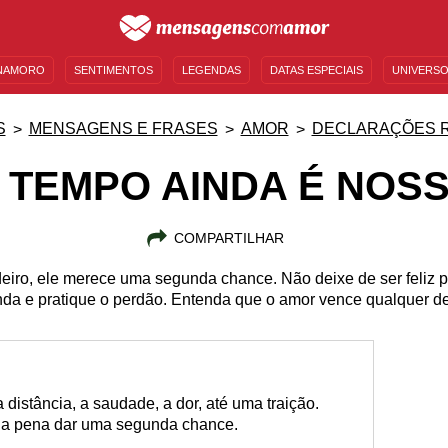
NAMORO
SENTIMENTOS
LEGENDAS
DATAS ESPECIAIS
UNIVERSO
MENSAGENS DE ANIVERSÁRIO
ENTRETENIMENTO
FAMOSOS
BÍBLIA
S
MENSAGENS E FRASES
AMOR
DECLARAÇÕES 
 TEMPO AINDA É NOS
COMPARTILHAR
iro, ele merece uma segunda chance. Não deixe de ser feliz p
da e pratique o perdão. Entenda que o amor vence qualquer de
distância, a saudade, a dor, até uma traição.
 a pena dar uma segunda chance.