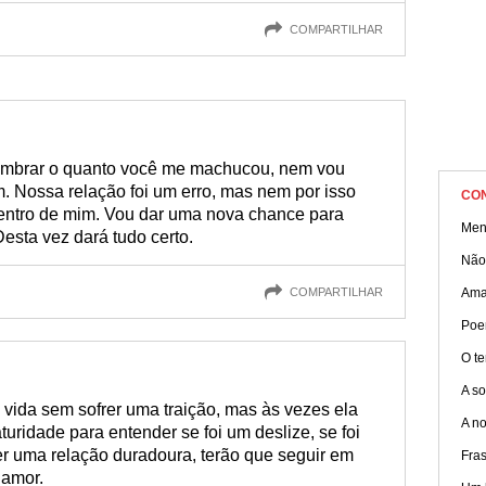
COMPARTILHAR
lembrar o quanto você me machucou, nem vou
. Nossa relação foi um erro, mas nem por isso
CO
dentro de mim. Vou dar uma nova chance para
Men
esta vez dará tudo certo.
Não
COMPARTILHAR
Ama
Poe
O t
A s
vida sem sofrer uma traição, mas às vezes ela
A no
uridade para entender se foi um deslize, se foi
r uma relação duradoura, terão que seguir em
Fra
 amor.