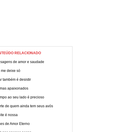
NTEÚDO RELACIONADO
sagens de amor e saudade
 me deixe só
r também é desistir
mas apaixonados
empo ao seu lado é precioso
orte de quem ainda tem seus avós
ite é nossa
ses de Amor Eterno