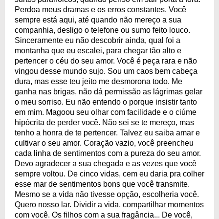
Perdoa meus dramas e os erros constantes. Você
sempre está aqui, até quando não mereço a sua
companhia, desligo o telefone ou sumo feito louco.
Sinceramente eu não descobrir ainda, qual foi a
montanha que eu escalei, para chegar tão alto e
pertencer o céu do seu amor. Você é peça rara e não
vingou desse mundo sujo. Sou um caos bem cabeça
dura, mas esse teu jeito me desmorona todo. Me
ganha nas brigas, não dá permissão as lágrimas gelar
o meu sorriso. Eu não entendo o porque insistir tanto
em mim. Magoou seu olhar com facilidade e o ciúme
hipócrita de perder você. Não sei se te mereço, mas
tenho a honra de te pertencer. Talvez eu saiba amar e
cultivar o seu amor. Coração vazio, você preencheu
cada linha de sentimentos com a pureza do seu amor.
Devo agradecer a sua chegada e as vezes que você
sempre voltou. De cinco vidas, cem eu daria pra colher
esse mar de sentimentos bons que você transmite.
Mesmo se a vida não tivesse opção, escolheria você.
Quero nosso lar. Dividir a vida, compartilhar momentos
com você. Os filhos com a sua fragância... De você,