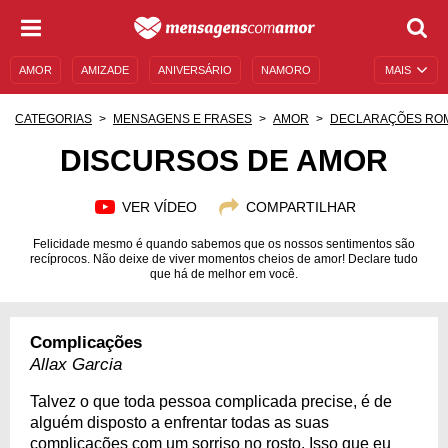
AMOR
AMIZADE
ANIVERSÁRIO
NAMORO
MAIS
SENTIMENTOS
LEGENDAS
DATAS ESPECIAIS
CATEGORIAS
MENSAGENS E FRASES
AMOR
DECLARAÇÕES RO
UNIVERSO FEMININO
AUTOAJUDA
DESCULPAS
DISCURSOS DE AMOR
MENSAGENS E FRASES
MENSAGENS DE ANIVERSÁRIO
VER VÍDEO
COMPARTILHAR
ENTRETENIMENTO
FAMOSOS
BÍBLIA
Felicidade mesmo é quando sabemos que os nossos sentimentos são
recíprocos. Não deixe de viver momentos cheios de amor! Declare tudo
que há de melhor em você.
Complicações
Allax Garcia
Talvez o que toda pessoa complicada precise, é de
alguém disposto a enfrentar todas as suas
complicações com um sorriso no rosto. Isso que eu