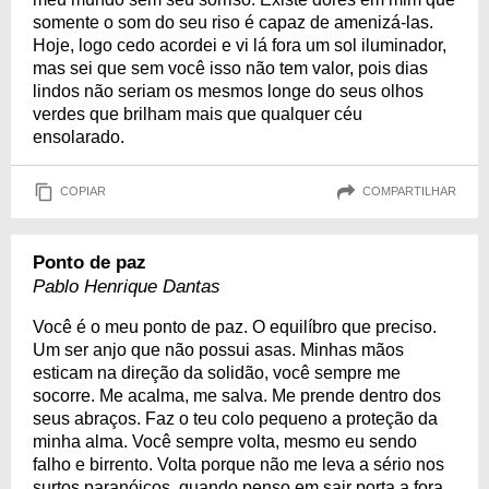
somente o som do seu riso é capaz de amenizá-las.
Hoje, logo cedo acordei e vi lá fora um sol iluminador,
mas sei que sem você isso não tem valor, pois dias
lindos não seriam os mesmos longe do seus olhos
verdes que brilham mais que qualquer céu
ensolarado.
COPIAR
COMPARTILHAR
Ponto de paz
Pablo Henrique Dantas
Você é o meu ponto de paz. O equilíbro que preciso.
Um ser anjo que não possui asas. Minhas mãos
esticam na direção da solidão, você sempre me
socorre. Me acalma, me salva. Me prende dentro dos
seus abraços. Faz o teu colo pequeno a proteção da
minha alma. Você sempre volta, mesmo eu sendo
falho e birrento. Volta porque não me leva a sério nos
surtos paranóicos, quando penso em sair porta a fora.