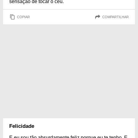
sensação de tocar o céu.
COPIAR
COMPARTILHAR
Felicidade
E eu sou tão absurdamente feliz porque eu te tenho. E