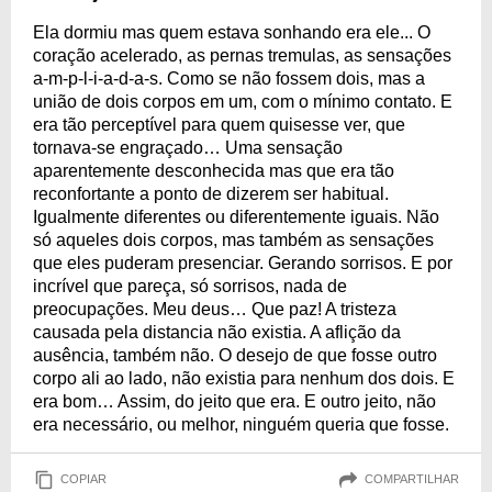
Ela dormiu mas quem estava sonhando era ele... O
coração acelerado, as pernas tremulas, as sensações
a-m-p-l-i-a-d-a-s. Como se não fossem dois, mas a
união de dois corpos em um, com o mínimo contato. E
era tão perceptível para quem quisesse ver, que
tornava-se engraçado… Uma sensação
aparentemente desconhecida mas que era tão
reconfortante a ponto de dizerem ser habitual.
Igualmente diferentes ou diferentemente iguais. Não
só aqueles dois corpos, mas também as sensações
que eles puderam presenciar. Gerando sorrisos. E por
incrível que pareça, só sorrisos, nada de
preocupações. Meu deus… Que paz! A tristeza
causada pela distancia não existia. A aflição da
ausência, também não. O desejo de que fosse outro
corpo ali ao lado, não existia para nenhum dos dois. E
era bom… Assim, do jeito que era. E outro jeito, não
era necessário, ou melhor, ninguém queria que fosse.
COPIAR
COMPARTILHAR