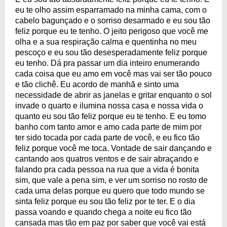
eu te olho assim esparramado na minha cama, com o
cabelo bagunçado e o sorriso desarmado e eu sou tão
feliz porque eu te tenho. O jeito perigoso que você me
olha e a sua respiração calma e quentinha no meu
pescoço e eu sou tão desesperadamente feliz porque
eu tenho. Dá pra passar um dia inteiro enumerando
cada coisa que eu amo em você mas vai ser tão pouco
e tão clichê. Eu acordo de manhã e sinto uma
necessidade de abrir as janelas e gritar enquanto o sol
invade o quarto e ilumina nossa casa e nossa vida o
quanto eu sou tão feliz porque eu te tenho. E eu tomo
banho com tanto amor e amo cada parte de mim por
ter sido tocada por cada parte de você, e eu fico tão
feliz porque você me toca. Vontade de sair dançando e
cantando aos quatros ventos e de sair abraçando e
falando pra cada pessoa na rua que a vida é bonita
sim, que vale a pena sim, e ver um sorriso no rosto de
cada uma delas porque eu quero que todo mundo se
sinta feliz porque eu sou tão feliz por te ter. E o dia
passa voando e quando chega a noite eu fico tão
cansada mas tão em paz por saber que você vai está