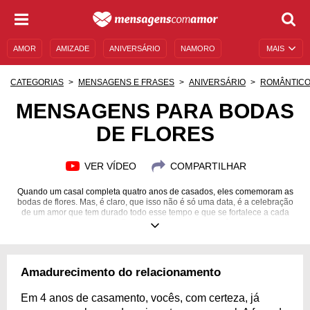
AMOR
AMIZADE
ANIVERSÁRIO
NAMORO
MAIS
SENTIMENTOS
LEGENDAS
DATAS ESPECIAIS
CATEGORIAS
MENSAGENS E FRASES
ANIVERSÁRIO
ROMÂNTIC
UNIVERSO FEMININO
AUTOAJUDA
DESCULPAS
MENSAGENS PARA BODAS
DE FLORES
MENSAGENS E FRASES
MENSAGENS DE ANIVERSÁRIO
ENTRETENIMENTO
FAMOSOS
BÍBLIA
VER VÍDEO
COMPARTILHAR
Quando um casal completa quatro anos de casados, eles comemoram as
bodas de flores. Mas, é claro, que isso não é só uma data, é a celebração
de um amor que tem durado todo esse tempo e que se fortalece a cada
nova boda comemorada. Por isso, encante quem você ama com uma
mensagem especial!
Amadurecimento do relacionamento
Em 4 anos de casamento, vocês, com certeza, já