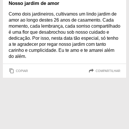
percurso que a data merece ser celebrada com muita alegria. Para isso,
Nosso jardim de amor
aproveite as mensagens especiais que preparamos e celebre suas bodas
de alexandrita com a pessoa amada.
Como dois jardineiros, cultivamos um lindo jardim de
amor ao longo destes 26 anos de casamento. Cada
momento, cada lembrança, cada sorriso compartilhado
é uma flor que desabrochou sob nosso cuidado e
dedicação. Por isso, nesta data tão especial, só tenho
a te agradecer por regar nosso jardim com tanto
carinho e cumplicidade. Eu te amo e te amarei além
do além.
COPIAR
COMPARTILHAR