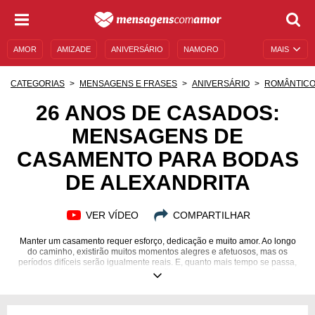
AMOR
AMIZADE
ANIVERSÁRIO
NAMORO
MAIS
SENTIMENTOS
LEGENDAS
DATAS ESPECIAIS
CATEGORIAS
MENSAGENS E FRASES
ANIVERSÁRIO
ROMÂNTIC
UNIVERSO FEMININO
AUTOAJUDA
DESCULPAS
26 ANOS DE CASADOS:
MENSAGENS DE
MENSAGENS E FRASES
MENSAGENS DE ANIVERSÁRIO
CASAMENTO PARA BODAS
ENTRETENIMENTO
FAMOSOS
BÍBLIA
DE ALEXANDRITA
VER VÍDEO
COMPARTILHAR
Manter um casamento requer esforço, dedicação e muito amor. Ao longo
do caminho, existirão muitos momentos alegres e afetuosos, mas os
períodos difíceis serão igualmente reais. E, quanto mais tempo se passa,
mais sólida pode se tornar a relação, dependendo da dedicação
empregada pelo casal. Quando se completam 26 anos de casamento, um
grande triunfo foi alcançado. Afinal, é bastante tempo vivendo lado a lado!
Foram tantas memórias construídas e tantos afetos trocados nesse