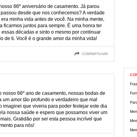
uma atmosfera de romance!
nosso 66º aniversário de casamento. Já parou
e passou desde que nos conhecemos? A verdade
era minha vida antes de você. Na minha mente,
a ficarmos juntos para sempre. É uma honra ter
s essas décadas e sinto o mesmo por continuar
o de ti. Você é o grande amor da minha vida!
COMPARTILHAR
CO
Fra
do nosso 66º ano de casamento, nossas bodas de
For
um amor tão profundo e verdadeiro que mal
Par
 imaginei que viveria para poder festejar este dia
Men
pela nossa saúde e espero que possamos viver um
mais. Gratidão por ser esta pessoa incrível que
Men
amento para nós!
Men