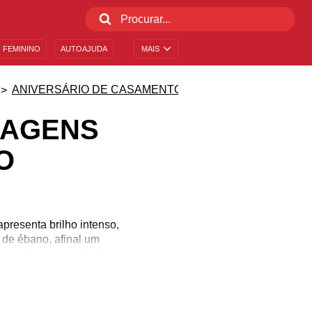
 FEMININO
AUTOAJUDA
MAIS
ANIVERSÁRIO DE CASAMENTO
SAGENS
O
presenta brilho intenso,
 de ébano, afinal um
experiências para lembrar
a desta comemoração,
a sua jornada há mais de
ssas sugestões e crie