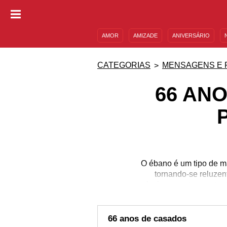
AMOR
AMIZADE
ANIVERSÁRIO
DESCULPAS
MENSAGENS E FRASES
CATEGORIAS
MENSAGENS E 
66 AN
O ébano é um tipo de ma
tornando-se reluzen
relacionamento com tanta
e celebrar. É a uni
expresse a sua alegria 
seis décadas. Compar
66 anos de casados