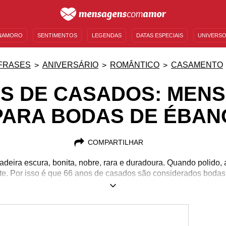
NAMORO
SENTIMENTOS
LEGENDAS
DATAS ESPECIAIS
UNIVERSO
MENSAGENS DE ANIVERSÁRIO
ENTRETENIMENTO
FAMOSOS
BÍBLIA
FRASES
ANIVERSÁRIO
ROMÂNTICO
CASAMENTO
OS DE CASADOS: MEN
PARA BODAS DE ÉBAN
COMPARTILHAR
deira escura, bonita, nobre, rara e duradoura. Quando polido, a
te. Por isso é que 66 anos de casados são considerados bodas
 longevidade só pode ser raro, resistente e repleto de lindas 
ão para adotar como exemplo! Então, se para você chegou a dat
e a sua gratidão por vivenciar isso ao lado de quem participa d
tilhe uma mensagem com a pessoa amada. Escolha uma das no